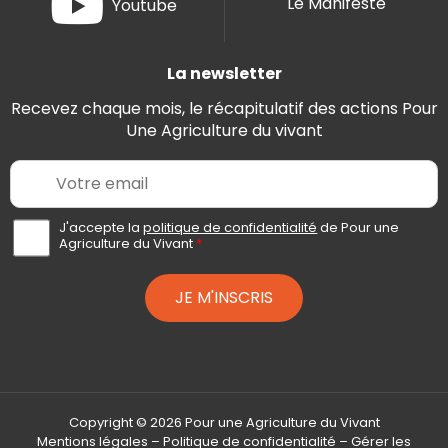
Le Manifeste
Youtube
La newsletter
Recevez chaque mois, le récapitulatif des actions Pour
Une Agriculture du vivant
E
m
a
i
A
J'accepte la
politique de confidentialité
de Pour une
c
Agriculture du Vivant
*
l
c
*
o
r
JE M'INSCRIS
d
R
G
P
D
*
Copyright © 2026 Pour une Agriculture du Vivant
Mentions légales
–
Politique de confidentialité
–
Gérer les