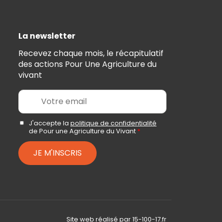
La newsletter
Recevez chaque mois, le récapitulatif
des actions Pour Une Agriculture du
vivant
E
m
a
i
A
J'accepte la
politique de confidentialité
c
de Pour une Agriculture du Vivant
*
l
c
*
o
JE M'INSCRIS
r
d
R
G
P
D
*
Site web réalisé par
15-100-17.fr