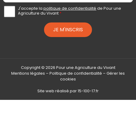
a
i
A
J'accepte la
politique de confidentialité
de Pour une
c
Agriculture du Vivant
*
l
c
*
o
r
JE M'INSCRIS
d
R
G
P
D
*
Copyright © 2026 Pour une Agriculture du Vivant
Mentions légales
–
Politique de confidentialité
–
Gérer les
cookies
Site web réalisé par
15-100-17.fr