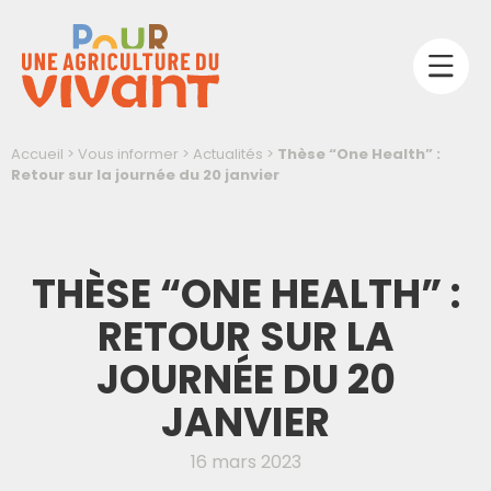
Accueil
>
Vous informer
>
Actualités
>
Thèse “One Health” :
Retour sur la journée du 20 janvier
THÈSE “ONE HEALTH” :
RETOUR SUR LA
JOURNÉE DU 20
JANVIER
16 mars 2023