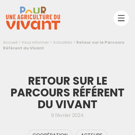
Accueil
>
Vous informer
>
Actualités
>
Retour sur le Parcours
Référent du Vivant
RETOUR SUR LE
PARCOURS RÉFÉRENT
DU VIVANT
9 février 2024