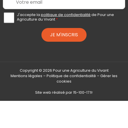
m
a
i
A
J'accepte la
politique de confidentialité
de Pour une
c
Agriculture du Vivant
*
l
c
*
o
r
JE M'INSCRIS
d
R
G
P
D
*
Copyright © 2026 Pour une Agriculture du Vivant
Mentions légales
–
Politique de confidentialité
–
Gérer les
cookies
Site web réalisé par
15-100-17.fr